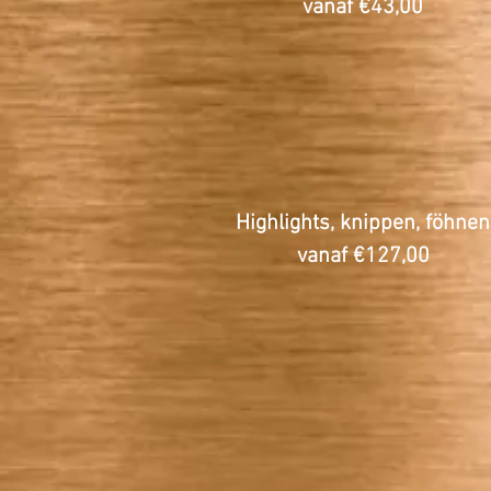
vanaf €43,00
Highlights
, knippen,
föhnen
vanaf €127,00