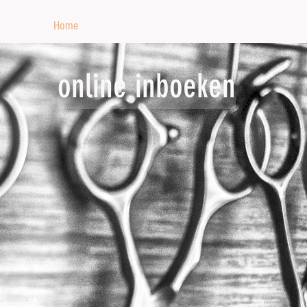
Home
Services
Gallery
Products
Contact
online inboeken