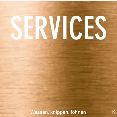
SERVICES
Wassen
, knippen,
föhnen
Kl